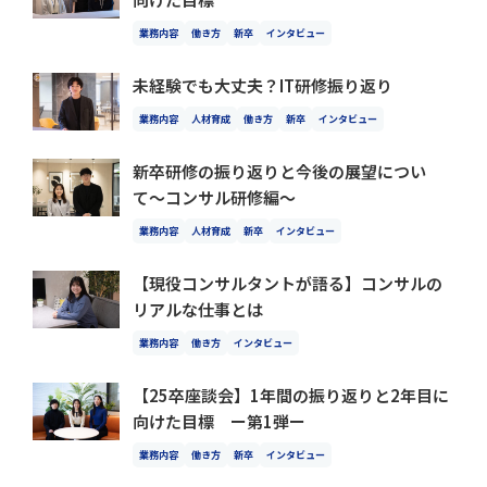
業務内容
働き方
新卒
インタビュー
未経験でも大丈夫？IT研修振り返り
業務内容
人材育成
働き方
新卒
インタビュー
新卒研修の振り返りと今後の展望につい
て〜コンサル研修編〜
業務内容
人材育成
新卒
インタビュー
【現役コンサルタントが語る】コンサルの
リアルな仕事とは
業務内容
働き方
インタビュー
【25卒座談会】1年間の振り返りと2年目に
向けた目標 ー第1弾ー
業務内容
働き方
新卒
インタビュー