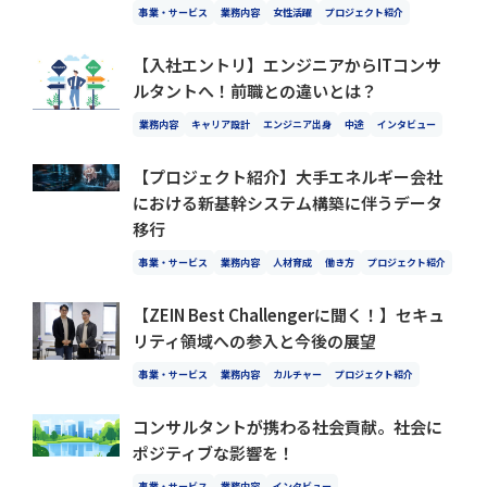
事業・サービス
業務内容
女性活躍
プロジェクト紹介
【入社エントリ】エンジニアからITコンサ
ルタントへ！前職との違いとは？
業務内容
キャリア設計
エンジニア出身
中途
インタビュー
【プロジェクト紹介】大手エネルギー会社
における新基幹システム構築に伴うデータ
移行
事業・サービス
業務内容
人材育成
働き方
プロジェクト紹介
【ZEIN Best Challengerに聞く！】セキュ
リティ領域への参入と今後の展望
事業・サービス
業務内容
カルチャー
プロジェクト紹介
コンサルタントが携わる社会貢献。社会に
ポジティブな影響を！
事業・サービス
業務内容
インタビュー