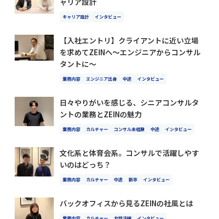
ャリア設計
キャリア設計
インタビュー
【入社エントリ】クライアントに近い立場
を求めてZEINへ～エンジニアからコンサル
タントに～
業務内容
エンジニア出身
中途
インタビュー
日々やりがいを感じる、シニアコンサルタ
ントの業務とZEINの魅力
業務内容
カルチャー
コンサル未経験
中途
インタビュー
文化系と体育会系。コンサルで活躍しやす
いのはどっち？
業務内容
カルチャー
中途
新卒
インタビュー
バックオフィスから見るZEINの社風とは
業務内容
カルチャー
女性活躍
インタビュー