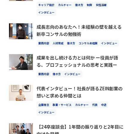
キャリア設計
カルチャー
働き方
制度
女性活躍
インタビュー
成長志向のあなたへ！未経験の壁を越える
新卒コンサルの勉強術
業務内容
人材育成
働き方
コンサル未経験
インタビュー
成果を出し続ける力とは何か ー役員が語
る、プロフェッショナルの思考と実践ー
業務内容
働き方
インタビュー
代表インタビュー！社長が語るZEIN創業の
想いと求める仲間とは
企業理念
事業・サービス
カルチャー
代表
中途
インタビュー
【24卒座談会】1年間の振り返りと2年目に
向けた目標