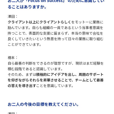
お二人が「Focus on Success」 のために意識してい
ることはありますか。
澤田：
クライアント以上にクライアントらしく
をモットーに業務に
励んでいます。自らも組織の一員であるという当事者意識を
持つことで、表面的な支援に留まらず、本当の意味で会社を
良くしていきたいという熱意を持って日々の業務に取り組む
ことができています。
橋本：
自ら最善の判断をできるのが理想ですが、現状はまだ経験を
積む段階であると認識しています。
そのため、まずは
積極的にアイデアを出し、周囲のサポート
を仰ぎながらそれらを昇華させることで、チームとして最善
の答えを導き出す
ことを意識しています。
お二人の今後の目標を教えてください。
澤田：