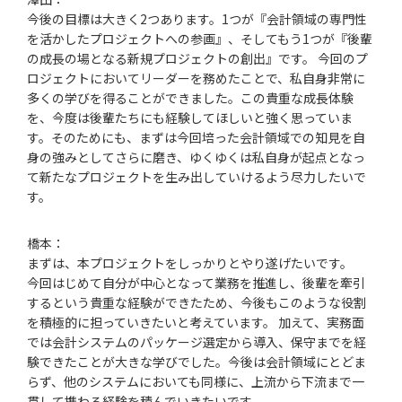
今後の目標は大きく2つあります。1つが『会計領域の専門性
を活かしたプロジェクトへの参画』、そしてもう1つが『後輩
の成長の場となる新規プロジェクトの創出』です。 今回のプ
ロジェクトにおいてリーダーを務めたことで、私自身非常に
多くの学びを得ることができました。この貴重な成長体験
を、今度は後輩たちにも経験してほしいと強く思っていま
す。そのためにも、まずは今回培った会計領域での知見を自
身の強みとしてさらに磨き、ゆくゆくは私自身が起点となっ
て新たなプロジェクトを生み出していけるよう尽力したいで
す。
橋本：
まずは、本プロジェクトをしっかりとやり遂げたいです。
今回はじめて自分が中心となって業務を推進し、後輩を牽引
するという貴重な経験ができたため、今後もこのような役割
を積極的に担っていきたいと考えています。 加えて、実務面
では会計システムのパッケージ選定から導入、保守までを経
験できたことが大きな学びでした。今後は会計領域にとどま
らず、他のシステムにおいても同様に、上流から下流まで一
貫して携わる経験を積んでいきたいです。