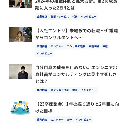
2024年の組織体制と拡大方針。第2次成長
期に入ったZEINとは
企業理念
事業・サービス
代表
インタビュー
【入社エントリ】未経験での転職 〜介護職
からコンサルタントへ〜
業務内容
カルチャー
コンサル未経験
女性活躍
中途
インタビュー
自分自身の成長を止めない。エンジニア出
身社員がコンサルティングに見出す楽しさ
とは？
業務内容
エンジニア出身
中途
インタビュー
【23卒座談会】1年の振り返りと2年目に向
けた目標
業務内容
カルチャー
新卒
インタビュー