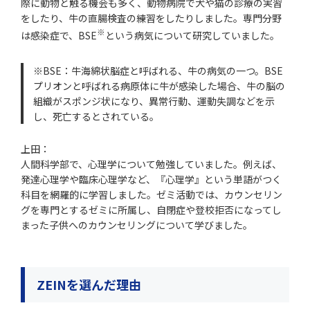
際に動物と触る機会も多く、動物病院で犬や猫の診療の実習
をしたり、牛の直腸検査の練習をしたりしました。専門分野
※
は感染症で、BSE
という病気について研究していました。
※BSE：牛海綿状脳症と呼ばれる、牛の病気の一つ。BSE
プリオンと呼ばれる病原体に牛が感染した場合、牛の脳の
組織がスポンジ状になり、異常行動、運動失調などを示
し、死亡するとされている。
上田：
人間科学部で、心理学について勉強していました。例えば、
発達心理学や臨床心理学など、『心理学』という単語がつく
科目を網羅的に学習しました。ゼミ活動では、カウンセリン
グを専門とするゼミに所属し、自閉症や登校拒否になってし
まった子供へのカウンセリングについて学びました。
ZEINを選んだ理由