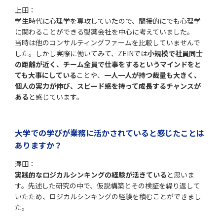
上田：
学生時代に心理学を専攻していたので、間接的にでも心理学
に関わることができる製薬会社を中心に考えていました。
当時は他のコンサルティングファームを比較していませんで
した。しかし実際に働いてみて、ZEINでは
小規模で社員同士
の距離が近く、チーム全員で仕事をするというマインドをと
ても大事にしている
ことや、
一人一人が持つ裁量も大きく、
個人の実力が伸び、スピード感を持って成長するチャンスが
ある
と感じています。
大学での学びが業務に活かされていると感じたことは
ありますか？
澤田：
実践的なロジカルシンキングの経験が活きている
と思いま
す。先述した研究の中で、仮説構築とその検証を繰り返して
いたため、ロジカルシンキングの経験を積むことができまし
た。