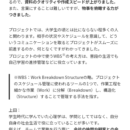
るので、
資料のクオリティや作成スピードが上がりました
。
また、言葉にすることは難しいですが、
物事を俯瞰する力が
つきました
。
プロジェクトでは、大学生の頃とは比にならない程多くの人
と関わります。相手の状況やスケジュールを意識して、どう
いうコミュニケーションを取るとプロジェクトがスムーズに
前進するのか、何となくですがわかってきました。
※
プロジェクトの中で使うWBS
の考え方は、普段の生活でも
自己学習の進捗管理などに役立っています。
※WBS：Work Breakdown Structureの略。プロジェクト
のスケジュール管理に使われるツールの1つで、作業工程を
細かな作業（Work）に分解（Breakdown）し、構造化
（Structure）することで管理する手法を指す。
上田：
学生時代に学んでいた心理学は、学問としてではなく、自分
自身の社会生活で役に立っていることが多いです。
例えば、チームで業務を行う際に、
会社の仲間や顧客との会