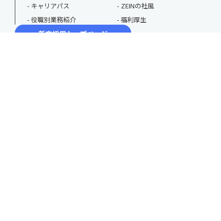
キャリアパス
ZEINの社風
役職別業務紹介
福利厚生
新卒採用トップページ
採用動画
3分で分かるZEIN
ZEIN JOURNAL
コンサル就活情報
エントリー・カジュアル面談
ニュース
キャリア採用トップページ
採用動画
3分で分かるZEIN
ZEIN JOURNAL
エントリー・カジュアル面談
チーム紹介