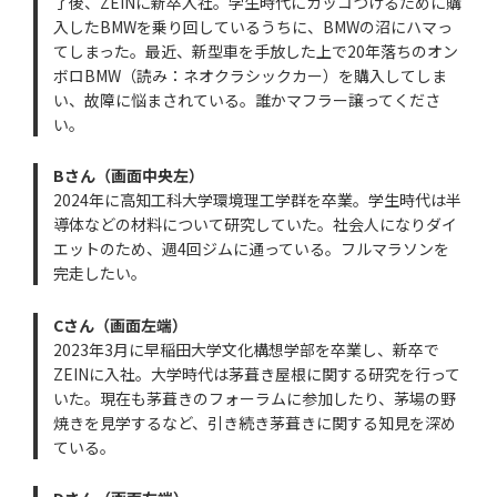
了後、ZEINに新卒入社。学生時代にカッコつけるために購
入したBMWを乗り回しているうちに、BMWの沼にハマっ
てしまった。最近、新型車を手放した上で20年落ちのオン
ボロBMW（読み：ネオクラシックカー）を購入してしま
い、故障に悩まされている。誰かマフラー譲ってくださ
い。
Bさん（画面中央左）
2024年に高知工科大学環境理工学群を卒業。学生時代は半
導体などの材料について研究していた。社会人になりダイ
エットのため、週4回ジムに通っている。フルマラソンを
完走したい。
Cさん（画面左端）
2023年3月に早稲田大学文化構想学部を卒業し、新卒で
ZEINに入社。大学時代は茅葺き屋根に関する研究を行って
いた。現在も茅葺きのフォーラムに参加したり、茅場の野
焼きを見学するなど、引き続き茅葺きに関する知見を深め
ている。