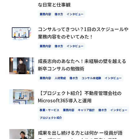
な日常と仕事観
業務内容
働き方
インタビュー
コンサルってきつい？1日のスケジュールや
業務内容をのぞいてみた！
業務内容
働き方
インタビュー
成長志向のあなたへ！未経験の壁を越える
新卒コンサルの勉強術
業務内容
人材育成
働き方
コンサル未経験
インタビュー
【プロジェクト紹介】不動産管理会社の
Microsoft365導入と運用
事業・サービス
業務内容
キャリア設計
働き方
インタビュー
プロジェクト紹介
成果を出し続ける力とは何か ー役員が語