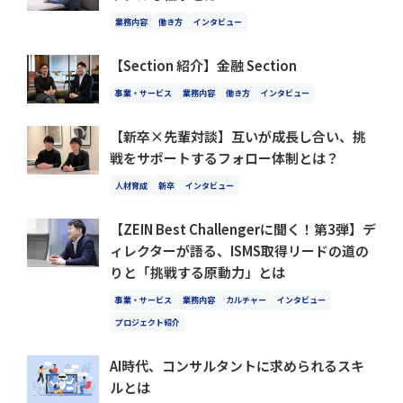
業務内容
働き方
インタビュー
【Section 紹介】金融 Section
事業・サービス
業務内容
働き方
インタビュー
【新卒×先輩対談】互いが成長し合い、挑
戦をサポートするフォロー体制とは？
人材育成
新卒
インタビュー
【ZEIN Best Challengerに聞く！第3弾】デ
ィレクターが語る、ISMS取得リードの道の
りと「挑戦する原動力」とは
事業・サービス
業務内容
カルチャー
インタビュー
プロジェクト紹介
AI時代、コンサルタントに求められるスキ
ルとは