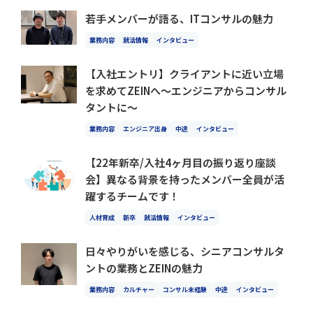
若手メンバーが語る、ITコンサルの魅力
業務内容
就活情報
インタビュー
【入社エントリ】クライアントに近い立場
を求めてZEINへ～エンジニアからコンサル
タントに～
業務内容
エンジニア出身
中途
インタビュー
【22年新卒/入社4ヶ月目の振り返り座談
会】異なる背景を持ったメンバー全員が活
躍するチームです！
人材育成
新卒
就活情報
インタビュー
日々やりがいを感じる、シニアコンサルタ
ントの業務とZEINの魅力
業務内容
カルチャー
コンサル未経験
中途
インタビュー