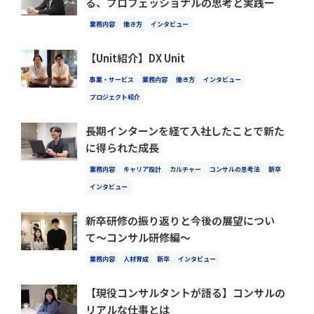
る、プロフェッショナルの思考と実践ー
業務内容
働き方
インタビュー
【Unit紹介】DX Unit
事業・サービス
業務内容
働き方
インタビュー
プロジェクト紹介
長期インターンを経て入社したことで新た
に得られた成長
業務内容
キャリア設計
カルチャー
コンサルの思考法
新卒
インタビュー
新卒研修の振り返りと今後の展望につい
て〜コンサル研修編〜
業務内容
人材育成
新卒
インタビュー
【現役コンサルタントが語る】コンサルの
リアルな仕事とは