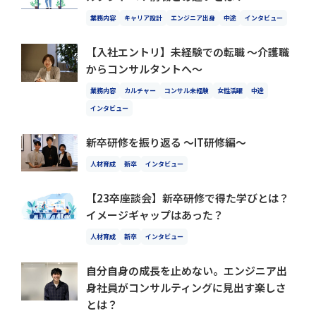
業務内容
キャリア設計
エンジニア出身
中途
インタビュー
【入社エントリ】未経験での転職 〜介護職
からコンサルタントへ〜
業務内容
カルチャー
コンサル未経験
女性活躍
中途
インタビュー
新卒研修を振り返る 〜IT研修編〜
人材育成
新卒
インタビュー
【23卒座談会】新卒研修で得た学びとは？
イメージギャップはあった？
人材育成
新卒
インタビュー
自分自身の成長を止めない。エンジニア出
身社員がコンサルティングに見出す楽しさ
とは？