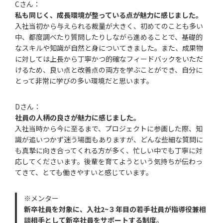
Cさん：
私も同じく、成長環境が整っている点が魅力に感じました。
入社当初から与えられる裁量が大きく、初めてのことも多い
中、都度調べたり質問したりしながら進めることで、基礎的
なスキルや知識が自然と身についてきました。また、成果物
に対しては上長から丁寧かつ的確なフィードバックをいただ
けるため、良い点と改善点の両方を学ぶことができ、自分に
とって非常に学びの多い環境だと思います。
Dさん：
社員の人柄の良さが魅力に感じました。
入社当時から今に至るまで、プロジェクトに参画した際、知
識が追いつかず迷う場面もありますが、どんな些細な質問に
も真摯に向き合ってくれる方が多く、忙しい中でも丁寧に対
応してくださいます。後輩を育てようという気持ちが伝わっ
てきて、とても働きやすいと感じています。
※メンター
新卒社員を対象に、入社2~３年目の若手社員が指導役兼相
談相手として新卒社員をサポートする制度
。