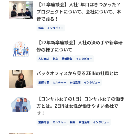
【21卒座談会】入社1年目はきつかった？
プロジェクトについて、会社について、本
音で語る！
新卒
インタビュー
【22年新卒座談会】入社の決め手や新卒研
修の様子について
人材育成
新卒
就活情報
インタビュー
バックオフィスから見るZEINの社風とは
業務内容
カルチャー
女性活躍
インタビュー
【コンサル女子の1日】コンサル女子の働き
方とは。ZEINは女性が働きやすい会社で
す！
業務内容
カルチャー
制度
女性活躍
インタビュー