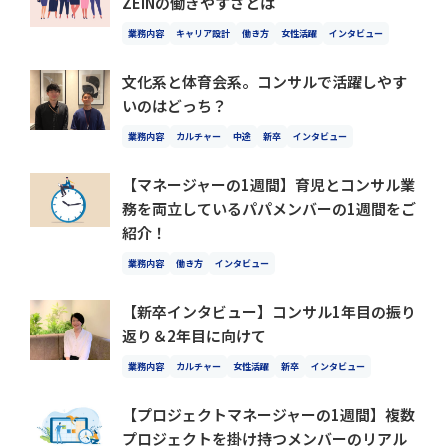
ZEINの働きやすさとは
業務内容
キャリア設計
働き方
女性活躍
インタビュー
文化系と体育会系。コンサルで活躍しやす
いのはどっち？
業務内容
カルチャー
中途
新卒
インタビュー
【マネージャーの1週間】育児とコンサル業
務を両立しているパパメンバーの1週間をご
紹介！
業務内容
働き方
インタビュー
【新卒インタビュー】コンサル1年目の振り
返り＆2年目に向けて
業務内容
カルチャー
女性活躍
新卒
インタビュー
【プロジェクトマネージャーの1週間】複数
プロジェクトを掛け持つメンバーのリアル