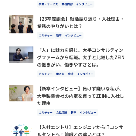
事業・サービス
業務内容
インタビュー
【23卒座談会】就活振り返り・入社理由・
業務のやりがいとは？
カルチャー
新卒
インタビュー
「人」に魅力を感じ、大手コンサルティン
グファームから転職。大手と比較したZEIN
の働きがい、働きやすさとは。
カルチャー
働き方
中途
インタビュー
【新卒インタビュー】負けず嫌いな私が、
大手製薬会社の内定を蹴ってZEINに入社し
た理由
カルチャー
女性活躍
新卒
インタビュー
【入社エントリ】エンジニアからITコンサ
ルタントへ！前職との違いとは？