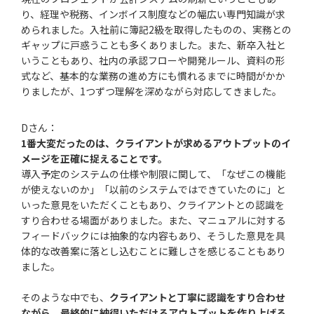
り、経理や税務、インボイス制度などの幅広い専門知識が求
められました。入社前に簿記2級を取得したものの、実務との
ギャップに戸惑うことも多くありました。また、新卒入社と
いうこともあり、社内の承認フローや開発ルール、資料の形
式など、基本的な業務の進め方にも慣れるまでに時間がかか
りましたが、1つずつ理解を深めながら対応してきました。
Dさん：
1番大変だったのは、
クライアントが求めるアウトプットのイ
メージを正確に捉えることで
す。
導入予定のシステムの仕様や制限に関して、「なぜこの機能
が使えないのか」「以前のシステムではできていたのに」と
いった意見をいただくこともあり、クライアントとの認識を
すり合わせる場面がありました。また、マニュアルに対する
フィードバックには抽象的な内容もあり、そうした意見を具
体的な改善案に落とし込むことに難しさを感じることもあり
ました。
そのような中でも、
クライアントと丁寧に認識をすり合わせ
ながら、最終的に納得いただけるアウトプットを作り上げる