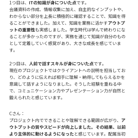
1つ目は、
ITの知識が身についた点
です。
会議資料の作成、情報収集に加え、自主的なインプットや、
わからない部分を上長に積極的に確認することで、知識を得
ることができました。加えて、知識を業務に活かす
アウトプ
ットの重要性
も実感しました。学生時代は学んで終わりにな
ることが多かったのですが、実務を通じて知識が自分のもの
として定着していく感覚があり、大きな成長を感じていま
す。
2つ目は、
人前で話すスキルが身についた点
です。
現在のプロジェクトではクライアントへの説明を担当してお
り、どのように伝えれば相手に理解・納得してもらえるかを
意識して話すようになりました。そうした経験を重ねる中
で、コミュニケーション力やプレゼンテーション力が自然と
鍛えられたと感じています。
Cさん：
プロジェクト内でできることや理解できる範囲が広がり、
ア
ウトプットの質やスピードが向上しました。その結果、以前
より主体的に動けるようになった
と感じています。配属当初