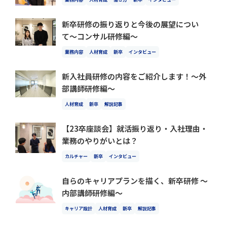
新卒研修の振り返りと今後の展望につい
て〜コンサル研修編〜
業務内容
人材育成
新卒
インタビュー
新入社員研修の内容をご紹介します！〜外
部講師研修編〜
人材育成
新卒
解説記事
【23卒座談会】就活振り返り・入社理由・
業務のやりがいとは？
カルチャー
新卒
インタビュー
自らのキャリアプランを描く、新卒研修 〜
内部講師研修編〜
キャリア設計
人材育成
新卒
解説記事