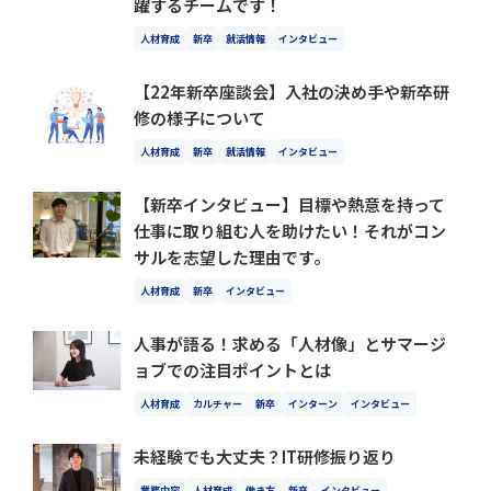
躍するチームです！
人材育成
新卒
就活情報
インタビュー
【22年新卒座談会】入社の決め手や新卒研
修の様子について
人材育成
新卒
就活情報
インタビュー
【新卒インタビュー】目標や熱意を持って
仕事に取り組む人を助けたい！それがコン
サルを志望した理由です。
人材育成
新卒
インタビュー
人事が語る！求める「人材像」とサマージ
ョブでの注目ポイントとは
人材育成
カルチャー
新卒
インターン
インタビュー
未経験でも大丈夫？IT研修振り返り
業務内容
人材育成
働き方
新卒
インタビュー