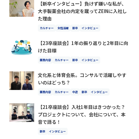
【新卒インタビュー】負けず嫌いな私が、
大手製薬会社の内定を蹴ってZEINに入社し
た理由
カルチャー
女性活躍
新卒
インタビュー
【23卒座談会】1年の振り返りと2年目に向
けた目標
業務内容
カルチャー
新卒
インタビュー
文化系と体育会系。コンサルで活躍しやす
いのはどっち？
業務内容
カルチャー
中途
新卒
インタビュー
【21卒座談会】入社1年目はきつかった？
プロジェクトについて、会社について、本
音で語る！
新卒
インタビュー