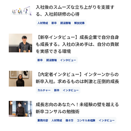
入社後のスムーズな立ち上がりを支援す
る、入社前研修の心得
人材育成
新卒
就活情報
解説記事
【新卒インタビュー】成長企業で自分自身
も成長する。入社の決め手は、自分の貢献
を実感できる環境
新卒
就活情報
インタビュー
【内定者インタビュー】インターンからの
新卒入社。求めるものは刺激と圧倒的成長
カルチャー
新卒
インタビュー
成長志向のあなたへ！未経験の壁を越える
新卒コンサルの勉強術
業務内容
人材育成
働き方
コンサル未経験
インタビュー