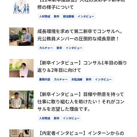
修の様子について
人材育成
新卒
就活情報
インタビュー
成長環境を求めて第二新卒でコンサルへ。
元公務員メンバーの圧倒的な成長意欲！
カルチャー
新卒
インタビュー
【新卒インタビュー】コンサル1年目の振り
返り＆2年目に向けて
業務内容
カルチャー
女性活躍
新卒
インタビュー
【新卒インタビュー】目標や熱意を持って
仕事に取り組む人を助けたい！それがコン
サルを志望した理由です。
人材育成
新卒
インタビュー
【内定者インタビュー】インターンからの