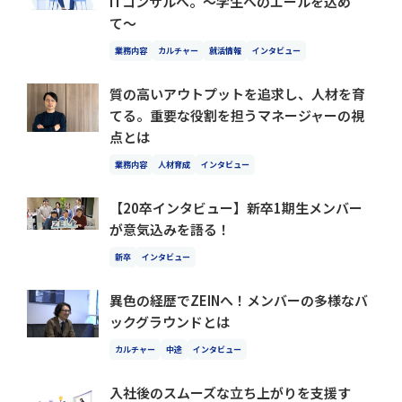
ITコンサルへ。〜学生へのエールを込め
て〜
業務内容
カルチャー
就活情報
インタビュー
質の高いアウトプットを追求し、人材を育
てる。重要な役割を担うマネージャーの視
点とは
業務内容
人材育成
インタビュー
【20卒インタビュー】新卒1期生メンバー
が意気込みを語る！
新卒
インタビュー
異色の経歴でZEINへ！メンバーの多様なバ
ックグラウンドとは
カルチャー
中途
インタビュー
入社後のスムーズな立ち上がりを支援す