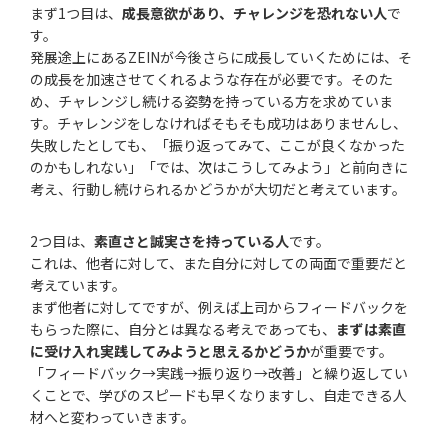
まず1つ目は、
成長意欲があり、チャレンジを恐れない人
で
す。
発展途上にあるZEINが今後さらに成長していくためには、そ
の成長を加速させてくれるような存在が必要です。そのた
め、チャレンジし続ける姿勢を持っている方を求めていま
す。チャレンジをしなければそもそも成功はありませんし、
失敗したとしても、「振り返ってみて、ここが良くなかった
のかもしれない」「では、次はこうしてみよう」と前向きに
考え、行動し続けられるかどうかが大切だと考えています。
2つ目は、
素直さと誠実さを持っている人
です。
これは、他者に対して、また自分に対しての両面で重要だと
考えています。
まず他者に対してですが、例えば上司からフィードバックを
もらった際に、自分とは異なる考えであっても、
まずは素直
に受け入れ実践してみようと思えるかどうか
が重要です。
「フィードバック→実践→振り返り→改善」と繰り返してい
くことで、学びのスピードも早くなりますし、自走できる人
材へと変わっていきます。