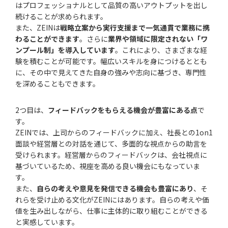
はプロフェッショナルとして品質の高いアウトプットを出し
続けることが求められます。
また、ZEINは
戦略立案から実行支援まで一気通貫で業務に携
わることができます
。さらに
業界や領域に限定されない「ワ
ンプール制」を導入しています
。これにより、さまざまな経
験を積むことが可能です。幅広いスキルを身につけるととも
に、その中で見えてきた自身の強みや志向に基づき、専門性
を深めることもできます。
2つ目は、
フィードバックをもらえる機会が豊富にある点
で
す。
ZEINでは、上司からのフィードバックに加え、社長との1on1
面談や経営層との対話を通じて、多面的な視点からの助言を
受けられます。経営層からのフィードバックは、会社視点に
基づいているため、視座を高める良い機会にもなっていま
す。
また、
自らの考えや意見を発信できる機会も豊富にあり
、そ
れらを受け止める文化がZEINにはあります。自らの考えや価
値を生み出しながら、仕事に主体的に取り組むことができる
と実感しています。