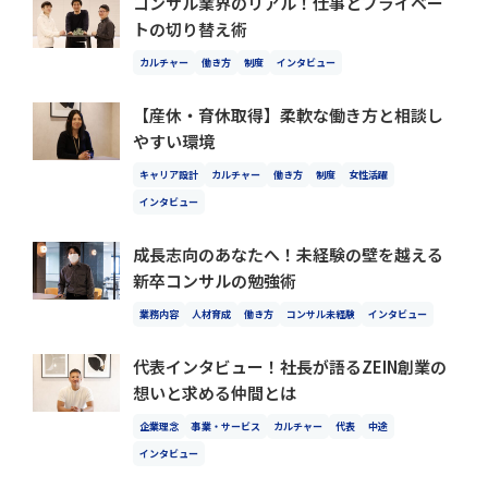
コンサル業界のリアル！仕事とプライベー
トの切り替え術
カルチャー
働き方
制度
インタビュー
【産休・育休取得】柔軟な働き方と相談し
やすい環境
キャリア設計
カルチャー
働き方
制度
女性活躍
インタビュー
成長志向のあなたへ！未経験の壁を越える
新卒コンサルの勉強術
業務内容
人材育成
働き方
コンサル未経験
インタビュー
代表インタビュー！社長が語るZEIN創業の
想いと求める仲間とは
企業理念
事業・サービス
カルチャー
代表
中途
インタビュー