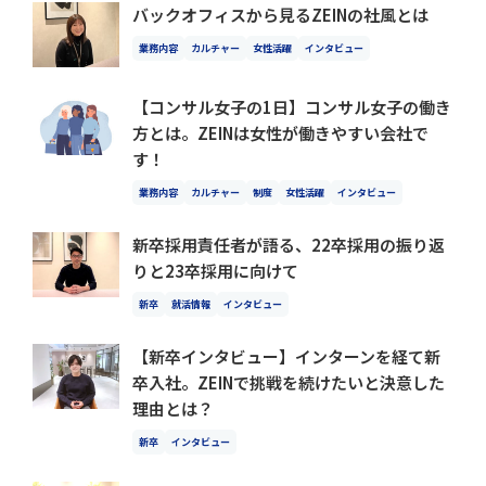
バックオフィスから見るZEINの社風とは
業務内容
カルチャー
女性活躍
インタビュー
【コンサル女子の1日】コンサル女子の働き
方とは。ZEINは女性が働きやすい会社で
す！
業務内容
カルチャー
制度
女性活躍
インタビュー
新卒採用責任者が語る、22卒採用の振り返
りと23卒採用に向けて
新卒
就活情報
インタビュー
【新卒インタビュー】インターンを経て新
卒入社。ZEINで挑戦を続けたいと決意した
理由とは？
新卒
インタビュー