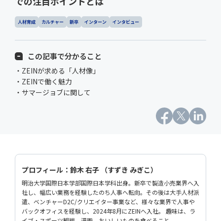
での注目ポイントとは
人材育成
カルチャー
新卒
インターン
インタビュー
この記事で分かること
・ZEINが求める「人材像」
・ZEINで働く魅力
・サマージョブに関して
プロフィール：鈴木 右子 （すずき みぎこ）
明治大学国際日本学部国際日本学科出身。新卒で製造小売業界へ入
社し、幅広い業務を経験したのち人事へ転向。その後は大手人材派
遣、ベンチャーD2C/クリエイター事業など、様々な業界で人事や
バックオフィスを経験し、2024年8月にZEINへ入社。 趣味は、ラ
イブ・スポーツ観戦、漫画、おいしいものを食べること。