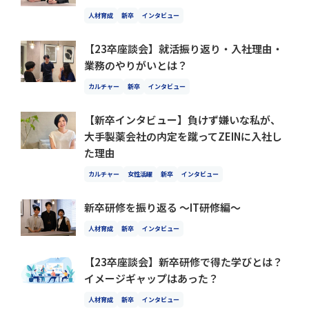
人材育成
新卒
インタビュー
【23卒座談会】就活振り返り・入社理由・
業務のやりがいとは？
カルチャー
新卒
インタビュー
【新卒インタビュー】負けず嫌いな私が、
大手製薬会社の内定を蹴ってZEINに入社し
た理由
カルチャー
女性活躍
新卒
インタビュー
新卒研修を振り返る 〜IT研修編〜
人材育成
新卒
インタビュー
【23卒座談会】新卒研修で得た学びとは？
イメージギャップはあった？
人材育成
新卒
インタビュー