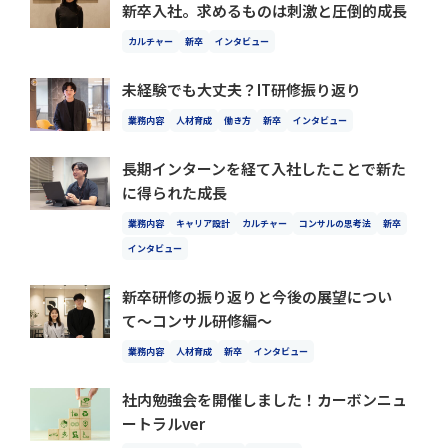
新卒入社。求めるものは刺激と圧倒的成長
カルチャー
新卒
インタビュー
未経験でも大丈夫？IT研修振り返り
業務内容
人材育成
働き方
新卒
インタビュー
長期インターンを経て入社したことで新た
に得られた成長
業務内容
キャリア設計
カルチャー
コンサルの思考法
新卒
インタビュー
新卒研修の振り返りと今後の展望につい
て〜コンサル研修編〜
業務内容
人材育成
新卒
インタビュー
社内勉強会を開催しました！カーボンニュ
ートラルver