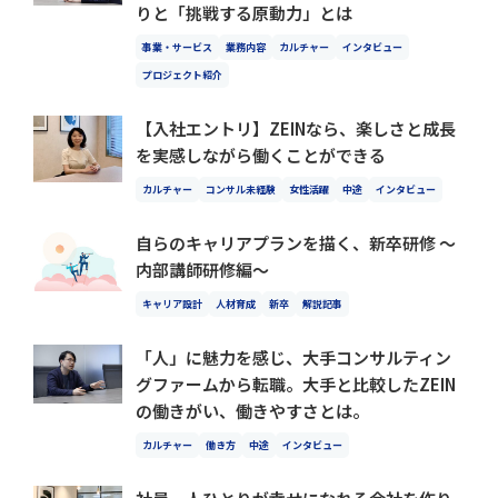
りと「挑戦する原動力」とは
事業・サービス
業務内容
カルチャー
インタビュー
プロジェクト紹介
【入社エントリ】ZEINなら、楽しさと成長
を実感しながら働くことができる
カルチャー
コンサル未経験
女性活躍
中途
インタビュー
自らのキャリアプランを描く、新卒研修 〜
内部講師研修編〜
キャリア設計
人材育成
新卒
解説記事
「人」に魅力を感じ、大手コンサルティン
グファームから転職。大手と比較したZEIN
の働きがい、働きやすさとは。
カルチャー
働き方
中途
インタビュー