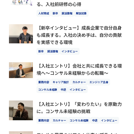
る、入社前研修の心得
人材育成
新卒
就活情報
解説記事
【新卒インタビュー】成長企業で自分自身
も成長する。入社の決め手は、自分の貢献
を実感できる環境
新卒
就活情報
インタビュー
【入社エントリ】会社と共に成長できる環
境へ〜コンサル未経験からの転職〜
業務内容
キャリア設計
カルチャー
エンジニア出身
コンサル未経験
中途
インタビュー
【入社エントリ】「変わりたい」を原動力
に。コンサル未経験の挑戦
業務内容
カルチャー
コンサル未経験
中途
インタビュー