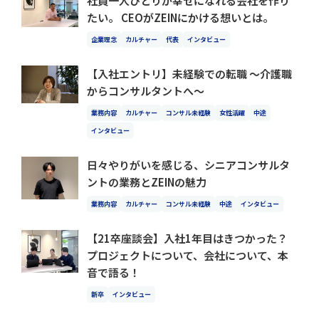
社員一人ひとりが幸せになれる会社を作り
たい。 CEOがZEINにかける想いとは。
企業理念
カルチャー
代表
インタビュー
【入社エントリ】未経験での転職 〜介護職
からコンサルタントへ〜
業務内容
カルチャー
コンサル未経験
女性活躍
中途
インタビュー
日々やりがいを感じる、シニアコンサルタ
ントの業務とZEINの魅力
業務内容
カルチャー
コンサル未経験
中途
インタビュー
【21卒座談会】入社1年目はきつかった？
プロジェクトについて、会社について、本
音で語る！
新卒
インタビュー