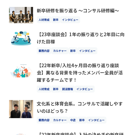
新卒研修を振り返る 〜コンサル研修編〜
人材育成
新卒
インタビュー
【23卒座談会】1年の振り返りと2年目に向
けた目標
業務内容
カルチャー
新卒
インタビュー
【22年新卒/入社4ヶ月目の振り返り座談
会】異なる背景を持ったメンバー全員が活
躍するチームです！
人材育成
新卒
就活情報
インタビュー
文化系と体育会系。コンサルで活躍しやす
いのはどっち？
業務内容
カルチャー
中途
新卒
インタビュー
【22年新卒座談会】入社の決め手や新卒研