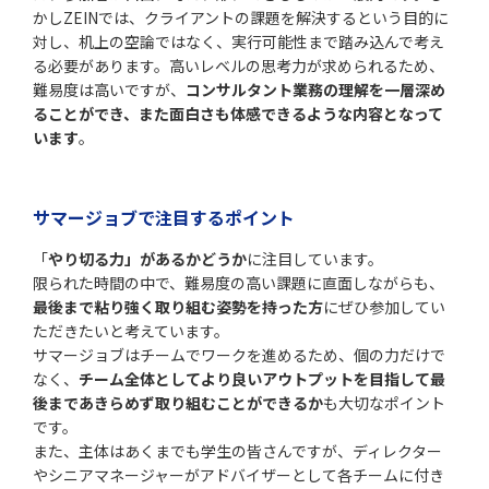
かしZEINでは、クライアントの課題を解決するという目的に
対し、机上の空論ではなく、実行可能性まで踏み込んで考え
る必要があります。高いレベルの思考力が求められるため、
難易度は高いですが、
コンサルタント業務の理解を一層深め
ることができ、また面白さも体感できるような内容となって
います
。
サマージョブで注目するポイント
「
やり切る力」があるかどうか
に注目しています。
限られた時間の中で、難易度の高い課題に直面しながらも、
最後まで粘り強く取り組む姿勢を持った方
にぜひ参加してい
ただきたいと考えています。
サマージョブはチームでワークを進めるため、個の力だけで
なく、
チーム全体としてより良いアウトプットを目指して最
後まであきらめず取り組むことができるか
も大切なポイント
です。
また、主体はあくまでも学生の皆さんですが、ディレクター
やシニアマネージャーがアドバイザーとして各チームに付き