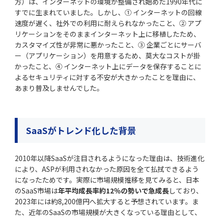
方）は、インターネットの環境が整備され始めた1990年代に
すでに生まれていました。しかし、① インターネットの回線
速度が遅く、社外での利用に耐えられなかったこと、② アプ
リケーションをそのままインターネット上に移植したため、
カスタマイズ性が非常に悪かったこと、③ 企業ごとにサーバ
ー（アプリケーション）を用意するため、莫大なコストが掛
かったこと、④ インターネット上にデータを保存することに
よるセキュリティに対する不安が大きかったことを理由に、
あまり普及しませんでした。
SaaS
がトレンド化した背景
2010年以降SaaSが注目されるようになった理由は、技術進化
により、ASPが利用されなかった原因を全て払拭できるよう
になったためです。実際に市場規模推移を見てみると、日本
のSaaS市場は
年平均成長率約12％の勢いで急成長
しており、
2023年には約8,200億円へ拡大すると予想されています。ま
た、近年のSaaSの市場規模が大きくなっている理由として、