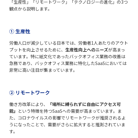
「生産性」「リモートワーク」「テクノロジーの進化」の3つ
観点から説明します。
① 生産性
労働人口が減少している日本では、労働者1人あたりのアウト
プットを向上させるために、
生産性向上へのニーズ
が高まっ
ています。特に紙文化であったバックオフィス業務の改善は
急務であり、バックオフィス業務に特化したSaaSにおいては
非常に高い注目が集まっています。
② リモートワーク
働き方改革により、
「場所に縛られずに自由にアクセス可
能」
という特徴を持つSaaSへの需要が高まっています。ま
た、コロナウイルスの影響でリモートワークが推奨されるよ
うになったことで、需要がさらに拡大すると推測されていま
す。