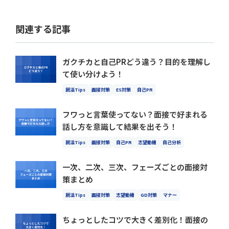
関連する記事
ガクチカと自己PRどう違う？目的を理解し
て使い分けよう！
就活Tips
面接対策
ES対策
自己PR
フワっと言葉使ってない？面接で好まれる
話し方を意識して結果を出そう！
就活Tips
面接対策
自己PR
志望動機
自己分析
一次、二次、三次、フェーズごとの面接対
策まとめ
就活Tips
面接対策
志望動機
GD対策
マナー
ちょっとしたコツで大きく差別化！面接の