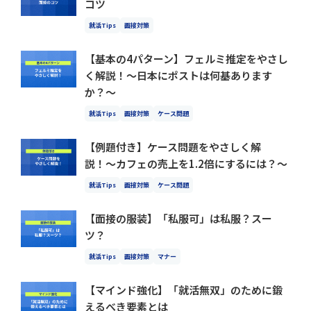
コツ
就活Tips
面接対策
【基本の4パターン】フェルミ推定をやさし
く解説！〜日本にポストは何基あります
か？〜
就活Tips
面接対策
ケース問題
【例題付き】ケース問題をやさしく解
説！〜カフェの売上を1.2倍にするには？〜
就活Tips
面接対策
ケース問題
【面接の服装】「私服可」は私服？スー
ツ？
就活Tips
面接対策
マナー
【マインド強化】「就活無双」のために鍛
えるべき要素とは