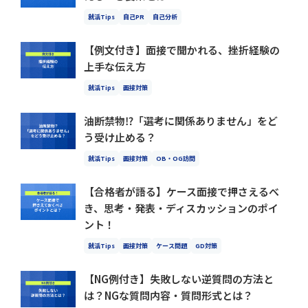
就活Tips
自己PR
自己分析
【例文付き】面接で聞かれる、挫折経験の
上手な伝え方
就活Tips
面接対策
油断禁物⁉「選考に関係ありません」をど
う受け止める？
就活Tips
面接対策
OB・OG訪問
【合格者が語る】ケース面接で押さえるべ
き、思考・発表・ディスカッションのポイ
ント！
就活Tips
面接対策
ケース問題
GD対策
【NG例付き】失敗しない逆質問の方法と
は？NGな質問内容・質問形式とは？